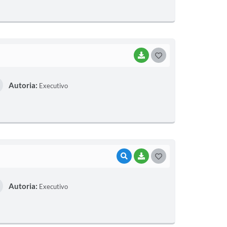
T
E
I
BAIXAR
G
O
Autoria:
Executivo
S
T
E
I
VISUALIZAR
BAIXAR
G
O
Autoria:
Executivo
S
T
E