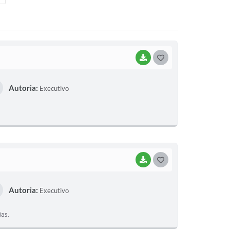
BAIXAR
G
O
Autoria:
Executivo
S
T
E
I
BAIXAR
G
O
Autoria:
Executivo
S
T
ias.
E