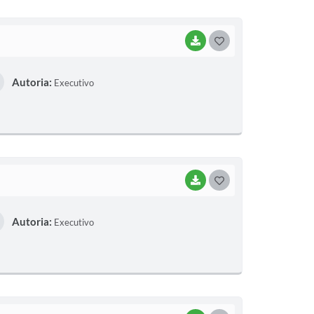
I
BAIXAR
G
O
Autoria:
Executivo
S
T
E
I
BAIXAR
G
O
Autoria:
Executivo
S
T
E
I