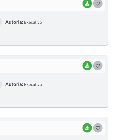
BAIXAR
G
O
Autoria:
Executivo
S
T
E
I
BAIXAR
G
O
Autoria:
Executivo
S
T
E
I
BAIXAR
G
O