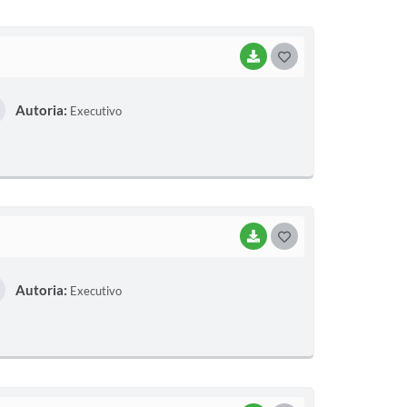
I
BAIXAR
G
O
Autoria:
Executivo
S
T
E
I
BAIXAR
G
O
Autoria:
Executivo
S
T
E
I