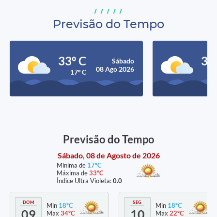
Previsão do Tempo
33º C
34
Sábado
08 Ago 2026
17º C
1
Previsão do Tempo
Sábado, 08 de Agosto de 2026
Mínima de
17ºC
Máxima de
33ºC
Índice Ultra Violeta:
0.0
DOM
SEG
Min
18ºC
Min
18ºC
09
10
Max
34ºC
Max
22ºC