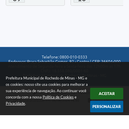
Telefone: 0800-010-0333
Endereço: Praça Sebastião Gomes, 92 - Centro | CEP: 36604-000
Atendimento de Segunda-feira a Sexta-feira das 12h00m as 17h
CNPJ: 18.558.080/0001-60
Prefeitura Municipal de Rochedo de Minas - MG
Prefeitura Municipal de Rochedo de Minas - MG e
os cookies: nosso site usa cookies para melhorar a
sua experiência de navegação. Ao continuar você
Versão do Sistema:
3.5.3 - 19/06/2026
ACEITAR
concorda com a nossa
Política de Cookies
e
Portal atualizado em:
06/08/2026 16:40
Dados Abertos
Privacidade
.
PERSONALIZAR
Copyright Instar - 2006-2026. Todos os direitos reservados -
Instar Tecnologia