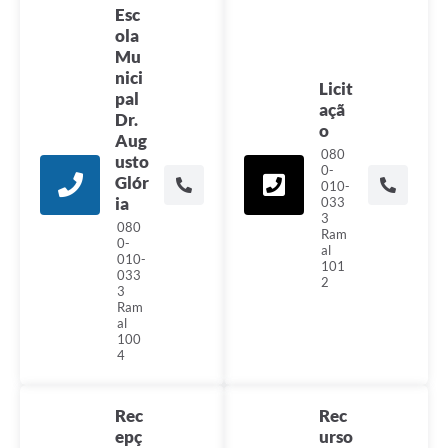
Esc
ola
Mu
nici
Licit
pal
açã
Dr.
o
Aug
080
usto
0-
Glór
010-
ia
033
3
080
Ram
0-
al
010-
101
033
2
3
Ram
al
100
4
Rec
Rec
epç
urso