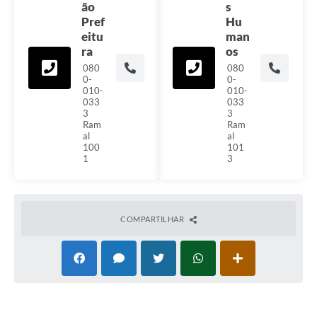
ão
s
Pref
Hu
eitu
man
ra
os
080
080
0-
0-
010-
010-
033
033
3
3
Ram
Ram
al
al
100
101
1
3
COMPARTILHAR