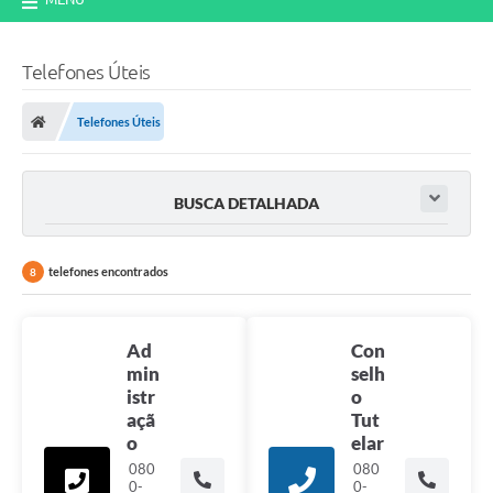
Telefones Úteis
Telefones Úteis
BUSCA DETALHADA
telefones encontrados
8
Ad
Con
min
selh
istr
o
açã
Tut
o
elar
080
080
0-
0-