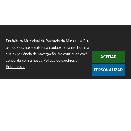
Prefeitura Municipal de Rochedo de Minas - MG e
os cookies: nosso site usa cookies para melhorar a
sua experiência de navegação. Ao continuar você
ACEITAR
concorda com a nossa
Política de Cookies
e
Privacidade
.
PERSONALIZAR
Telefone: 0800-010-0333
Endereço: Praça Sebastião Gomes, 92 - Centro | CEP: 36604-000
Atendimento de Segunda-feira a Sexta-feira das 12h00m as 17h
CNPJ: 18.558.080/0001-60
Prefeitura Municipal de Rochedo de Minas - MG