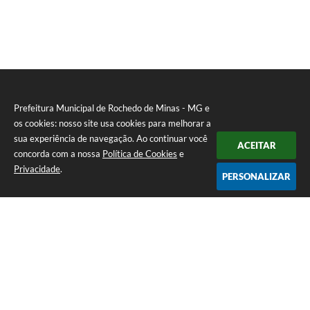
Prefeitura Municipal de Rochedo de Minas - MG e
os cookies: nosso site usa cookies para melhorar a
sua experiência de navegação. Ao continuar você
ACEITAR
concorda com a nossa
Política de Cookies
e
Privacidade
.
PERSONALIZAR
Telefone: 0800-010-0333
Endereço: Praça Sebastião Gomes, 92 - Centro | CEP: 36604-000
Atendimento de Segunda-feira a Sexta-feira das 12h00m as 17h
CNPJ: 18.558.080/0001-60
Prefeitura Municipal de Rochedo de Minas - MG