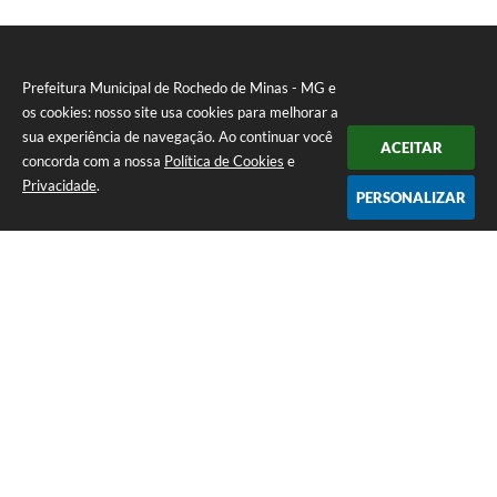
Prefeitura Municipal de Rochedo de Minas - MG e
os cookies: nosso site usa cookies para melhorar a
sua experiência de navegação. Ao continuar você
ACEITAR
concorda com a nossa
Política de Cookies
e
Privacidade
.
PERSONALIZAR
Telefone: 0800-010-0333
Endereço: Praça Sebastião Gomes, 92 - Centro | CEP: 36604-000
Atendimento de Segunda-feira a Sexta-feira das 12h00m as 17h
CNPJ: 18.558.080/0001-60
Prefeitura Municipal de Rochedo de Minas - MG
Versão do Sistema:
3.5.3 - 19/06/2026
Portal atualizado em:
06/08/2026 16:40
Dados Abertos