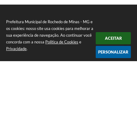
Prefeitura Municipal de Rochedo de Minas - MG e
os cookies: nosso site usa cookies para melhorar a
sua experiência de navegação. Ao continuar você
ACEITAR
concorda com a nossa
Política de Cookies
e
Privacidade
.
PERSONALIZAR
Telefone: 0800-010-0333
Endereço: Praça Sebastião Gomes, 92 - Centro | CEP: 36604-000
Atendimento de Segunda-feira a Sexta-feira das 12h00m as 17h
CNPJ: 18.558.080/0001-60
Prefeitura Municipal de Rochedo de Minas - MG
Versão do Sistema:
3.5.3 - 19/06/2026
Portal atualizado em:
06/08/2026 07:56
Dados Abertos