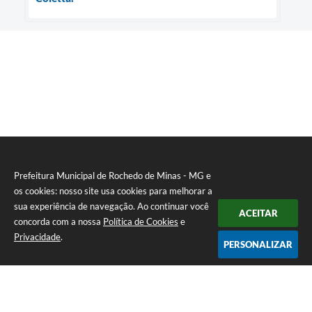
Prefeitura Municipal de Rochedo de Minas - MG e
os cookies: nosso site usa cookies para melhorar a
sua experiência de navegação. Ao continuar você
ACEITAR
concorda com a nossa
Política de Cookies
e
Privacidade
.
PERSONALIZAR
Telefone: 0800-010-0333