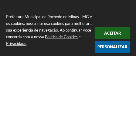
Prefeitura Municipal de Rochedo de Minas - MG e
os cookies: nosso site usa cookies para melhorar a
sua experiência de navegação. Ao continuar você
ACEITAR
concorda com a nossa
Política de Cookies
e
Privacidade
.
PERSONALIZAR
Telefone: 0800-010-0333
Endereço: Praça Sebastião Gomes, 92 - Centro | CEP: 36604-000
Atendimento de Segunda-feira a Sexta-feira das 12h00m as 17h
CNPJ: 18.558.080/0001-60
Prefeitura Municipal de Rochedo de Minas - MG
Versão do Sistema:
3.5.3 - 19/06/2026
Portal atualizado em:
06/08/2026 16:40
Dados Abertos