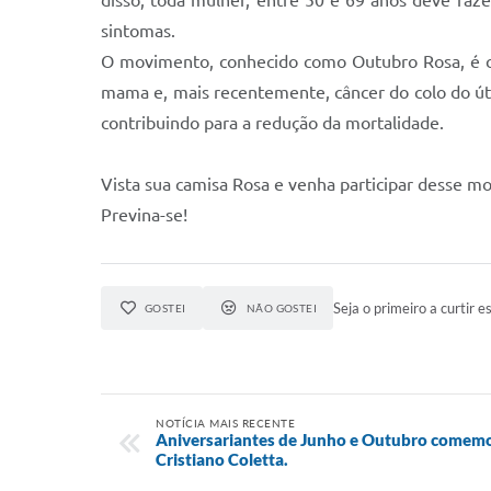
disso, toda mulher, entre 50 e 69 anos deve fa
sintomas.
O movimento, conhecido como Outubro Rosa, é ce
mama e, mais recentemente, câncer do colo do út
contribuindo para a redução da mortalidade.
Vista sua camisa Rosa e venha participar desse m
Previna-se!
Seja o primeiro a curtir es
GOSTEI
NÃO GOSTEI
NOTÍCIA MAIS RECENTE
Aniversariantes de Junho e Outubro comemo
Cristiano Coletta.