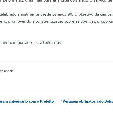
zer pelo menos uma mamografia a cada dois anos. O serviço 
lebrado anualmente desde os anos 90. O objetivo da campan
ero, promovendo a conscientização sobre as doenças, proporcio
omento importante para todos nós!
ta notícia.
ram aniversário com o Prefeito
*Pesagem obrigatória do Bolsa