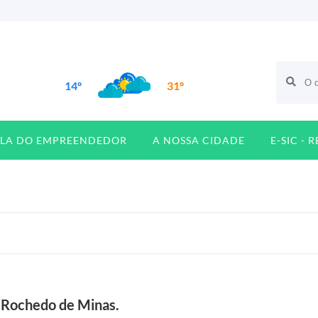
14º
31º
ALA DO EMPREENDEDOR
A NOSSA CIDADE
E-SIC - 
S
Rochedo de Minas.