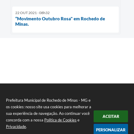
22 OUT 2021 - 08h32
“Movimento Outubro Rosa" em Rochedo de
Minas.
Prefeitura Municipal de Rochedo de Minas - MG e
os cookies: nosso site usa cookies para melhorar a
sua experiência de navegação. Ao continuar você
ACEITAR
concorda com a nossa
Política de Cookies
e
Privacidade
.
PERSONALIZAR