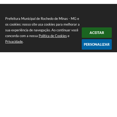
Prefeitura Municipal de Rochedo de Minas - MG e
os cookies: nosso site usa cookies para melhorar a
sua experiência de navegação. Ao continuar você
ACEITAR
concorda com a nossa
Política de Cookies
e
Privacidade
.
PERSONALIZAR
Telefone: 0800-010-0333
Endereço: Praça Sebastião Gomes, 92 - Centro | CEP: 36604-000
Atendimento de Segunda-feira a Sexta-feira das 12h00m as 17h
CNPJ: 18.558.080/0001-60
Prefeitura Municipal de Rochedo de Minas - MG
Versão do Sistema:
3.5.3 - 19/06/2026
Portal atualizado em:
06/08/2026 16:40
Dados Abertos