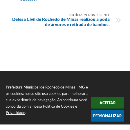
NOTÍCIA MENOS RECENTE
Defesa Civil de Rochedo de Minas realizou a poda
de árvores e retirada de bambus.
Prefeitura Municipal de Rochedo de Minas - MG e
os cookies: nosso site usa cookies para melhorar a
sua experiência de navegação. Ao continuar você
ACEITAR
concorda com a nossa
Política de Cookies
e
Privacidade
.
PERSONALIZAR