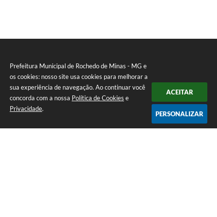
Prefeitura Municipal de Rochedo de Minas - MG e
os cookies: nosso site usa cookies para melhorar a
sua experiência de navegação. Ao continuar você
ACEITAR
concorda com a nossa
Política de Cookies
e
Privacidade
.
PERSONALIZAR
Telefone: 0800-010-0333
Endereço: Praça Sebastião Gomes, 92 - Centro | CEP: 36604-000
Atendimento de Segunda-feira a Sexta-feira das 12h00m as 17h
CNPJ: 18.558.080/0001-60
Prefeitura Municipal de Rochedo de Minas - MG