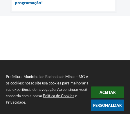
programação!
Prefeitura Municipal de Rochedo de Minas - MG e
os cookies: nosso site usa cookies para melhorar a
sua experiência de navegação. Ao continuar você
ACEITAR
concorda com a nossa
Política de Cookies
e
Privacidade
.
PERSONALIZAR