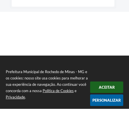
Prefeitura Municipal de Rochedo de Minas - MG e
os cookies: nosso site usa cookies para melhorar a
sua experiência de navegação. Ao continuar você
ACEITAR
concorda com a nossa
Política de Cookies
e
Privacidade
.
PERSONALIZAR
Telefone: 0800-010-0333