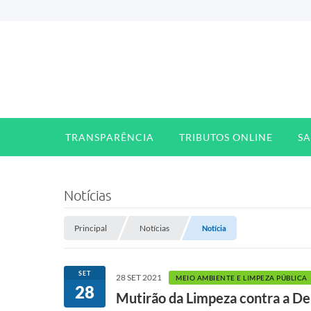
TRANSPARÊNCIA
TRIBUTOS ONLINE
S
Notícias
Principal
Notícias
Notícia
SET
28 SET 2021
MEIO AMBIENTE E LIMPEZA PÚBLICA
28
Mutirão da Limpeza contra a D