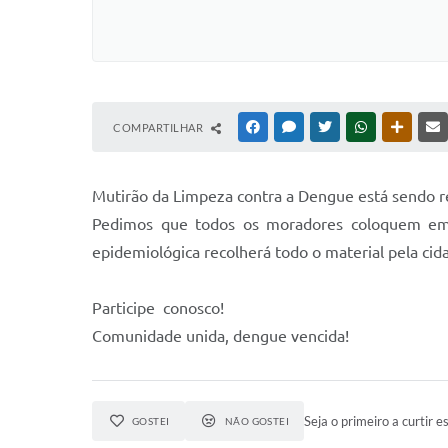
COMPARTILHAR
FACEBOOK
MESSENGER
TWITTER
WHATSAPP
OUTRAS
Mutirão da Limpeza contra a Dengue está sendo r
Pedimos que todos os moradores coloquem em fr
epidemiológica recolherá todo o material pela cid
Participe conosco!
Comunidade unida, dengue vencida!
Seja o primeiro a curtir es
GOSTEI
NÃO GOSTEI