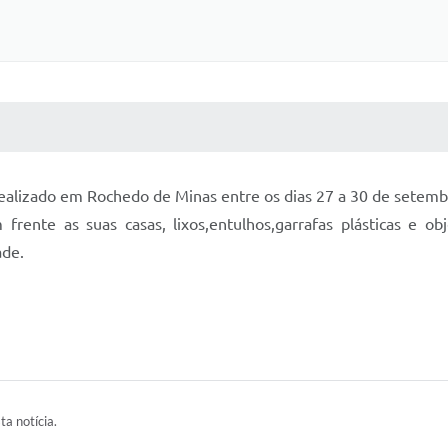
 MÍDIAS
RECEBA NOTÍCIAS
ealizado em Rochedo de Minas entre os dias 27 a 30 de setemb
ente as suas casas, lixos,entulhos,garrafas plásticas e o
ade.
ta notícia.