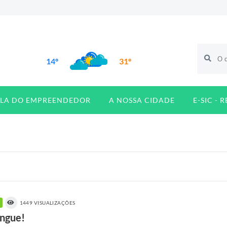
14º
31º
ALA DO EMPREENDEDOR
A NOSSA CIDADE
E-SIC - 
1449 VISUALIZAÇÕES
engue!