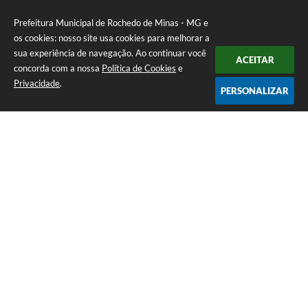
Prefeitura Municipal de Rochedo de Minas - MG e
os cookies: nosso site usa cookies para melhorar a
sua experiência de navegação. Ao continuar você
ACEITAR
concorda com a nossa
Política de Cookies
e
Privacidade
.
PERSONALIZAR
Telefone: 0800-010-0333
Endereço: Praça Sebastião Gomes, 92 - Centro | CEP: 36604-000
Atendimento de Segunda-feira a Sexta-feira das 12h00m as 17h
CNPJ: 18.558.080/0001-60
Prefeitura Municipal de Rochedo de Minas - MG
Versão do Sistema:
3.5.3 - 19/06/2026
Portal atualizado em:
06/08/2026 07:56
Dados Abertos
Copyright Instar - 2006-2026. Todos os direitos reservados -