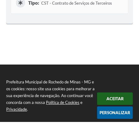
Tipo:
CST - Contrato de Serviços de Terceiros
Prefeitura Municipal de Rochedo de Minas - MG e
os cookies: nosso site usa cookies para melhorar a
sua experiência de navegação. Ao continuar você
ACEITAR
concorda com a nossa
Política de Cookies
e
Privacidade
.
PERSONALIZAR