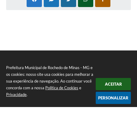
Prefeitura Municipal de Rochedo de Minas - MG e
os cookies: nosso site usa cookies para melhorar a
sua experiência de navegação. Ao continuar você
ACEITAR
concorda com a nossa
Política de Cookies
e
Privacidade
.
PERSONALIZAR
Telefone: 0800-010-0333
Endereço: Praça Sebastião Gomes, 92 - Centro | CEP: 36604-000
Atendimento de Segunda-feira a Sexta-feira das 12h00m as 17h