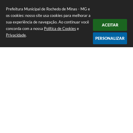
Prefeitura Municipal de Rochedo de Minas - MG e
os cookies: nosso site usa cookies para melhorar a
sua experiência de navegação. Ao continuar você
ACEITAR
concorda com a nossa
Política de Cookies
e
Privacidade
.
PERSONALIZAR
Telefone: 0800-010-0333
Endereço: Praça Sebastião Gomes, 92 - Centro | CEP: 36604-000
Atendimento de Segunda-feira a Sexta-feira das 12h00m as 17h
CNPJ: 18.558.080/0001-60
Prefeitura Municipal de Rochedo de Minas - MG
Versão do Sistema:
3.5.3 - 19/06/2026
Portal atualizado em:
06/08/2026 16:40
Dados Abertos
Copyright Instar - 2006-2026. Todos os direitos reservados -