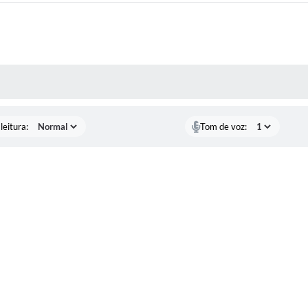
AS MÍDIAS
leitura:
Tom de voz: