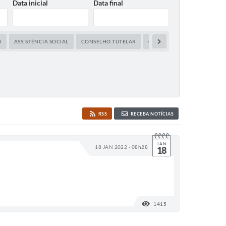
Data inicial
Data final
O
ASSISTÊNCIA SOCIAL
CONSELHO TUTELAR
CULTURA
DEFESA CIVIL
RSS
RECEBA NOTÍCIAS
JAN
18 JAN 2022 - 08h28
18
1415
VISUALIZAÇÕES