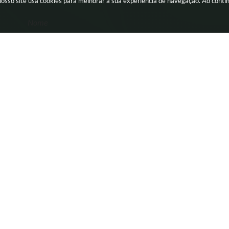
nosso site usa cookies para melhorar a sua experiência de navegação. Ao cont
Nome
Email
CIDADÃO
EMPRESA
IPTU e Tributos online
Serviços Online
Carta de Serviços
SIC
Ouvidoria
Nota Fiscal Eletrônica
Concursos
Portal do Microempreendedo
SIC
Secretaria de Estado da faze