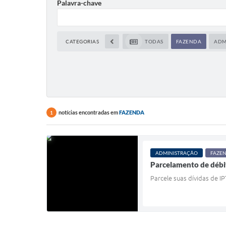
Palavra-chave
CATEGORIAS
TODAS
FAZENDA
ADM
notícias encontradas em
FAZENDA
1
ADMINISTRAÇÃO
FAZE
Parcelamento de débi
Parcele suas dívidas de I