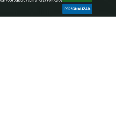
inuar você concorda com a nossa
Política de
PERSONALIZAR
SERVIDOR
Câmara Municipal
Holerite Online
WebMail
r Individual
Fundo de Previdência
nda