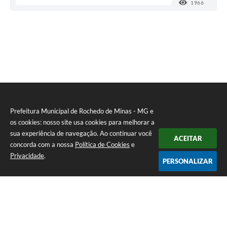
1966
VISUALI
Prefeitura Municipal de Rochedo de Minas - MG e
os cookies: nosso site usa cookies para melhorar a
sua experiência de navegação. Ao continuar você
ACEITAR
concorda com a nossa
Política de Cookies
e
Privacidade
.
PERSONALIZAR
Telefone: 0800-010-0333
Endereço: Praça Sebastião Gomes, 92 - Centro | CEP: 36604-000
Atendimento de Segunda-feira a Sexta-feira das 12h00m as 17h