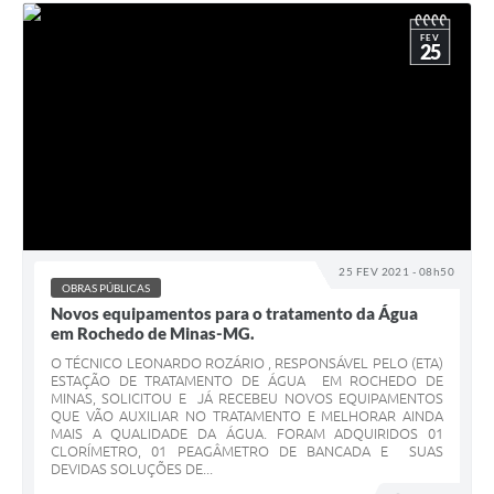
FEV
25
25 FEV 2021 - 08h50
OBRAS PÚBLICAS
Novos equipamentos para o tratamento da Água
em Rochedo de Minas-MG.
O TÉCNICO LEONARDO ROZÁRIO , RESPONSÁVEL PELO (ETA)
ESTAÇÃO DE TRATAMENTO DE ÁGUA EM ROCHEDO DE
MINAS, SOLICITOU E JÁ RECEBEU NOVOS EQUIPAMENTOS
QUE VÃO AUXILIAR NO TRATAMENTO E MELHORAR AINDA
MAIS A QUALIDADE DA ÁGUA. FORAM ADQUIRIDOS 01
CLORÍMETRO, 01 PEAGÂMETRO DE BANCADA E SUAS
DEVIDAS SOLUÇÕES DE...