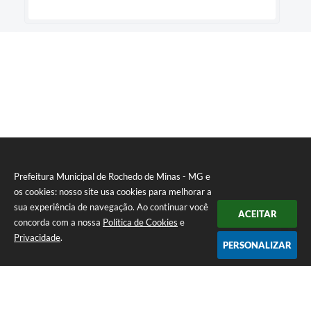
Prefeitura Municipal de Rochedo de Minas - MG e
os cookies: nosso site usa cookies para melhorar a
sua experiência de navegação. Ao continuar você
ACEITAR
concorda com a nossa
Política de Cookies
e
Privacidade
.
PERSONALIZAR
Telefone: 0800-010-0333