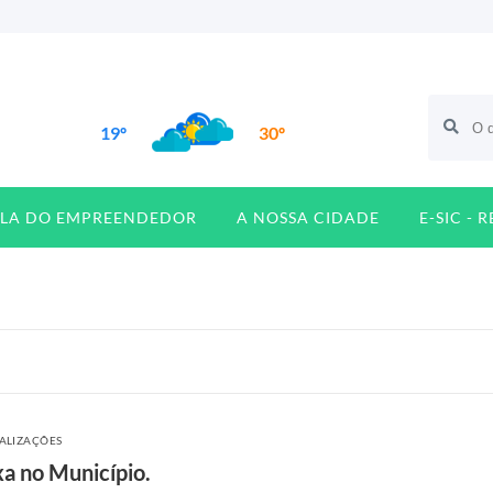
19º
30º
ALA DO EMPREENDEDOR
A NOSSA CIDADE
E-SIC - 
UALIZAÇÕES
a no Município.