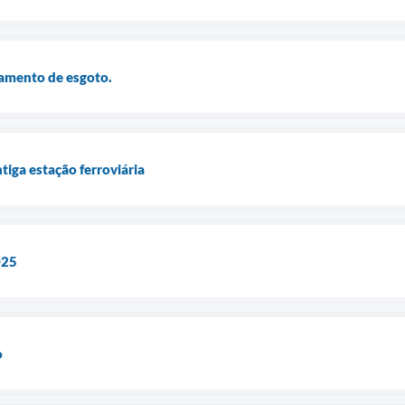
tamento de esgoto.
tiga estação ferroviária
025
o