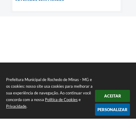
Prefeitura Municipal de Rochedo de Minas - MG e
os cookies: nosso site usa cookies para melhorar a
sua experiência de navegação. Ao continuar você
ACEITAR
concorda com a nossa
Política de Cookies
e
Privacidade
.
PERSONALIZAR