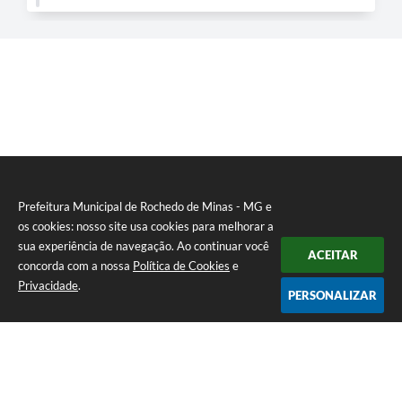
Prefeitura Municipal de Rochedo de Minas - MG e
os cookies: nosso site usa cookies para melhorar a
sua experiência de navegação. Ao continuar você
ACEITAR
concorda com a nossa
Política de Cookies
e
Privacidade
.
PERSONALIZAR
Telefone: 0800-010-0333
Endereço: Praça Sebastião Gomes, 92 - Centro | CEP: 36604-000