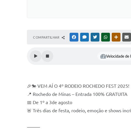
COMPARTILHAR
FACEBOOK
MESSENGER
TWITTER
WHATSAPP
OUTRAS
Velocidade de l
🎉🐎 VEM AÍ O 4º RODEIO ROCHEDO FEST 2025!
📍 Rochedo de Minas – Entrada 100% GRATUITA
📅 De 1º a 3de agosto
🚨 Três dias de festa, rodeio, emoção e shows incrí
⸻