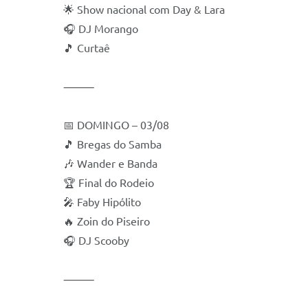
🌟 Show nacional com Day & Lara
🎧 DJ Morango
🎵 Curtaê
⸻
📅 DOMINGO – 03/08
🎵 Bregas do Samba
🎶 Wander e Banda
🏆 Final do Rodeio
🎤 Faby Hipólito
🔥 Zoin do Piseiro
🎧 DJ Scooby
⸻