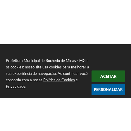
Prefeitura Municipal de Rochedo de Minas - MG e
os cookies: nosso site usa cookies para melhorar a
sua experiência de navegação. Ao continuar você
ACEITAR
concorda com a nossa
Política de Cookies
e
Privacidade
.
PERSONALIZAR
Telefone: 0800-010-0333
Endereço: Praça Sebastião Gomes, 92 - Centro | CEP: 36604-000
Atendimento de Segunda-feira a Sexta-feira das 12h00m as 17h
CNPJ: 18.558.080/0001-60